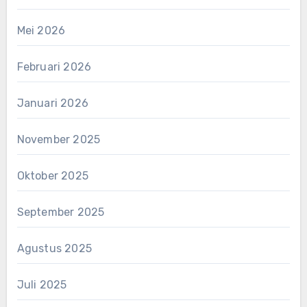
Mei 2026
Februari 2026
Januari 2026
November 2025
Oktober 2025
September 2025
Agustus 2025
Juli 2025