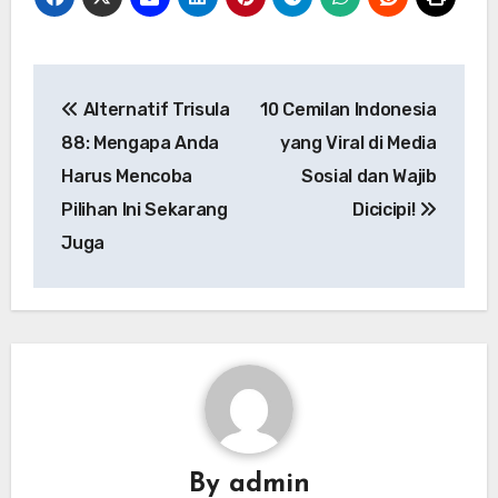
Navigasi
Alternatif Trisula
10 Cemilan Indonesia
pos
88: Mengapa Anda
yang Viral di Media
Harus Mencoba
Sosial dan Wajib
Pilihan Ini Sekarang
Dicicipi!
Juga
By
admin