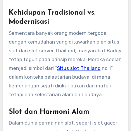
Kehidupan Tradisional vs.
Modernisasi
Sementara banyak orang modern tergoda
dengan kemudahan yang ditawarkan oleh situs
slot dan slot server Thailand, masyarakat Baduy
tetap teguh pada prinsip mereka. Mereka seolah
menjadi simbol dari “
Situs slot Thailand
no 1″
dalam konteks pelestarian budaya, di mana
kemenangan sejati diukur bukan dari materi,
tetapi dari kelestarian alam dan budaya.
Slot dan Harmoni Alam
Dalam dunia permainan slot, seperti slot gacor