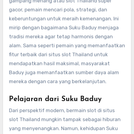
gampang menang atau slot Thailand super
gacor, pemain mencari pola, strategi, dan
keberuntungan untuk meraih kemenangan. Ini
mirip dengan bagaimana Suku Baduy menjaga
tradisi mereka agar tetap harmonis dengan
alam. Sama seperti pemain yang memanfaatkan
fitur terbaik dari situs slot Thailand untuk
mendapatkan hasil maksimal, masyarakat
Baduy juga memanfaatkan sumber daya alam
mereka dengan cara yang berkelanjutan.
Pelajaran dari Suku Baduy
Dari perspektif modern, bermain slot di situs
slot Thailand mungkin tampak sebagai hiburan
yang menyenangkan. Namun, kehidupan Suku