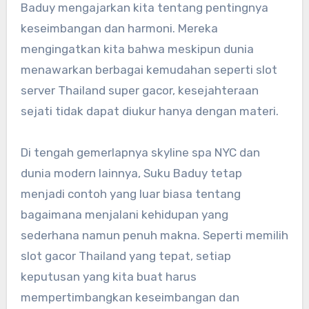
Baduy mengajarkan kita tentang pentingnya
keseimbangan dan harmoni. Mereka
mengingatkan kita bahwa meskipun dunia
menawarkan berbagai kemudahan seperti slot
server Thailand super gacor, kesejahteraan
sejati tidak dapat diukur hanya dengan materi.
Di tengah gemerlapnya skyline spa NYC dan
dunia modern lainnya, Suku Baduy tetap
menjadi contoh yang luar biasa tentang
bagaimana menjalani kehidupan yang
sederhana namun penuh makna. Seperti memilih
slot gacor Thailand yang tepat, setiap
keputusan yang kita buat harus
mempertimbangkan keseimbangan dan