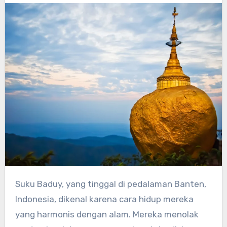
Suku Baduy, yang tinggal di pedalaman Banten,
Indonesia, dikenal karena cara hidup mereka
yang harmonis dengan alam. Mereka menolak