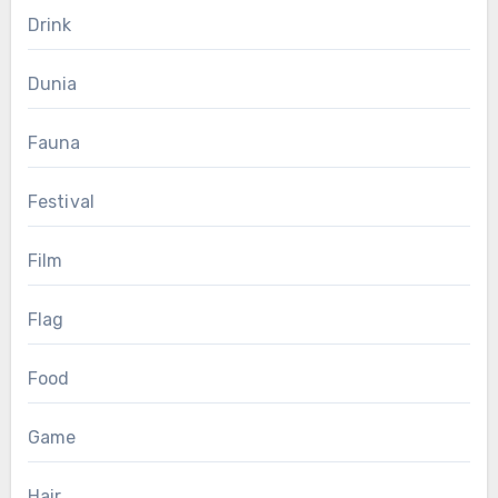
Drink
Dunia
Fauna
Festival
Film
Flag
Food
Game
Hair