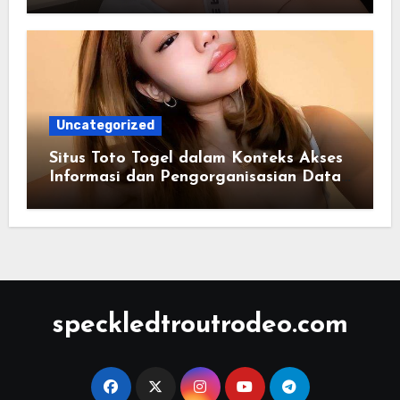
Uncategorized
Situs Toto Togel dalam Konteks Akses
Informasi dan Pengorganisasian Data
Berbasis Sistem Online
speckledtroutrodeo.com