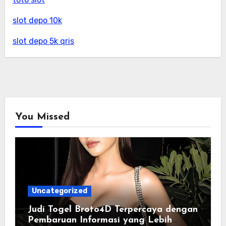
slot depo 10k
slot depo 5k qris
You Missed
Uncategorized
Judi Togel Broto4D Terpercaya dengan
Pembaruan Informasi yang Lebih