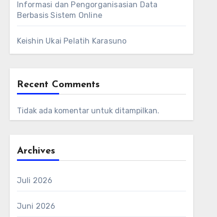
Informasi dan Pengorganisasian Data
Berbasis Sistem Online
Keishin Ukai Pelatih Karasuno
Recent Comments
Tidak ada komentar untuk ditampilkan.
Archives
Juli 2026
Juni 2026