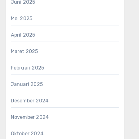
Juni 2025
Mei 2025
April 2025
Maret 2025
Februari 2025
Januari 2025
Desember 2024
November 2024
Oktober 2024