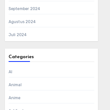
September 2024
Agustus 2024
Juli 2024
Categories
AI
Animal
Anime