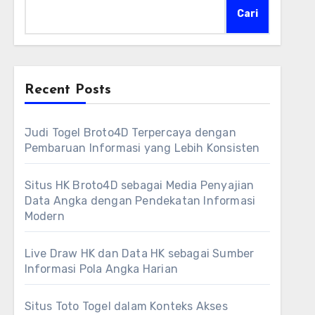
Cari
Recent Posts
Judi Togel Broto4D Terpercaya dengan
Pembaruan Informasi yang Lebih Konsisten
Situs HK Broto4D sebagai Media Penyajian
Data Angka dengan Pendekatan Informasi
Modern
Live Draw HK dan Data HK sebagai Sumber
Informasi Pola Angka Harian
Situs Toto Togel dalam Konteks Akses