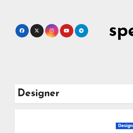
Skip
to
content
sp
Designer
Design