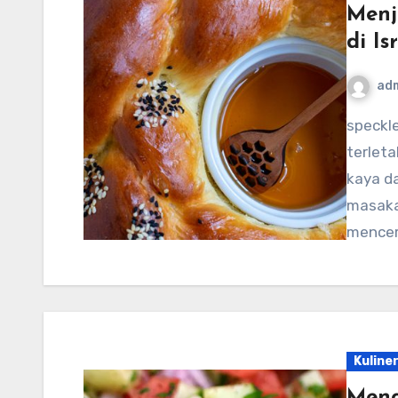
Menje
di Is
ad
speckledtroutrodeo.com – Israel, sebuah negara yang
terleta
kaya d
masakan
mence
Kuline
Menci