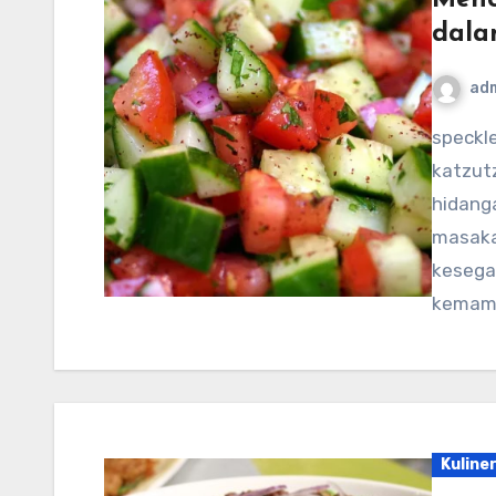
dala
ad
speckledtroutrodeo.com – Israeli Salad, atau “salat
katzutz
hidanga
masakan
kesega
kemam
Kuline