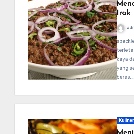
Menc
Irak
ad
speckledtroutrodeo.com – Irak, sebuah negara yang
terleta
kaya d
yang s
beras.
Kuline
Meni