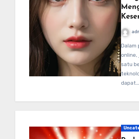
Meng
Kese
ad
Dalam perkembangan yang pesat di bidang perjudian
online,
satu b
teknolo
dapat
Uncat