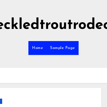
eckledtroutrode
Home
Sample Page
r