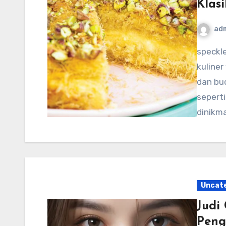
Klasi
ad
speckledtroutrodeo.com – Palestina memiliki tradisi
kuline
dan bud
sepert
dinikm
Uncat
Judi 
Peng