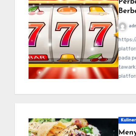
Perb
Berb
ad
https://www.protechautosalesinc.com/ – Memilih
platfor
pada p
tawarka
platfor
Kuline
Meny