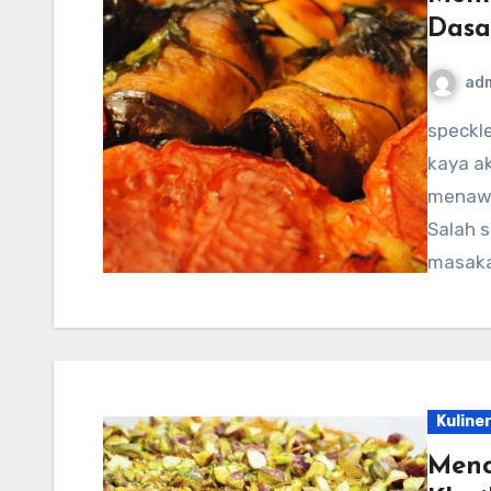
Dasa
ad
speckledtroutrodeo.com – Irak, sebuah negara yang
kaya a
menawa
Salah 
masaka
Kuline
Menc