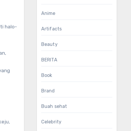
Anime
i halo-
Artifacts
Beauty
an,
BERITA
 yang
Book
Brand
Buah sehat
keju,
Celebrity