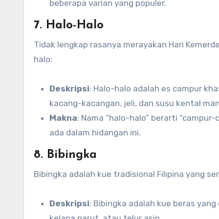
beberapa varian yang populer.
7. Halo-Halo
Tidak lengkap rasanya merayakan Hari Kemerd
halo:
Deskripsi
: Halo-halo adalah es campur khas
kacang-kacangan, jeli, dan susu kental mani
Makna
: Nama “halo-halo” berarti “campur
ada dalam hidangan ini.
8. Bibingka
Bibingka adalah kue tradisional Filipina yang s
Deskripsi
: Bibingka adalah kue beras yang
kelapa parut, atau telur asin.