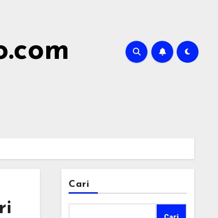
o.com
Cari
ri
Cari