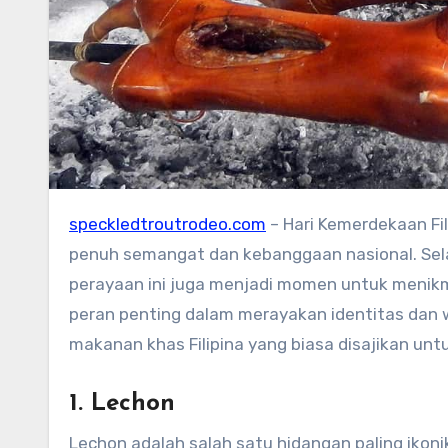
speckledtroutrodeo.com
– Hari Kemerdekaan Fil
penuh semangat dan kebanggaan nasional. Sela
perayaan ini juga menjadi momen untuk menik
peran penting dalam merayakan identitas dan w
makanan khas Filipina yang biasa disajikan un
1. Lechon
Lechon adalah salah satu hidangan paling ikoni