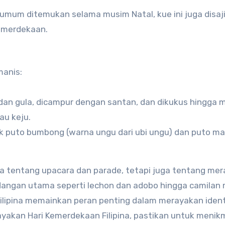
h umum ditemukan selama musim Natal, kue ini juga disaj
Kemerdekaan.
manis:
 dan gula, dicampur dengan santan, dan dikukus hingga 
au keju.
uk puto bumbong (warna ungu dari ubi ungu) dan puto m
ya tentang upacara dan parade, tetapi juga tentang me
idangan utama seperti lechon dan adobo hingga camilan
Filipina memainkan peran penting dalam merayakan iden
yakan Hari Kemerdekaan Filipina, pastikan untuk menik