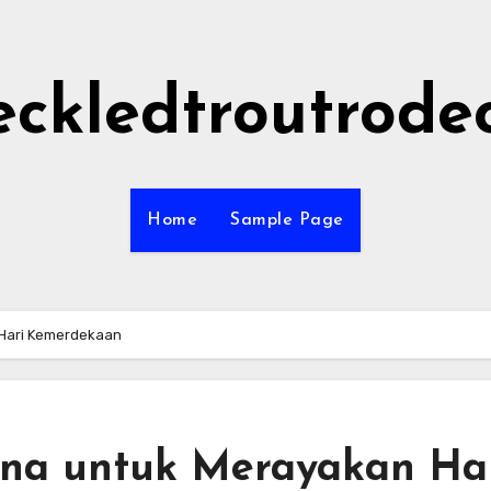
eckledtroutrode
Home
Sample Page
 Hari Kemerdekaan
ina untuk Merayakan Ha