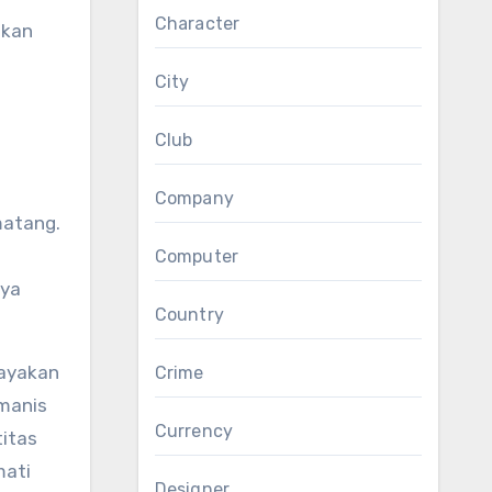
Character
ikan
City
Club
Company
matang.
Computer
aya
Country
rayakan
Crime
 manis
Currency
titas
mati
Designer