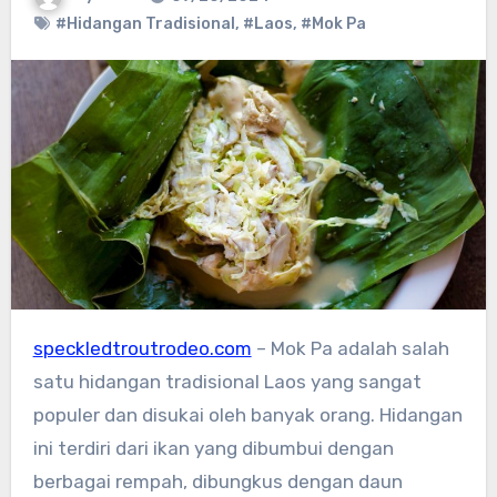
#Hidangan Tradisional
,
#Laos
,
#Mok Pa
speckledtroutrodeo.com
– Mok Pa adalah salah
satu hidangan tradisional Laos yang sangat
populer dan disukai oleh banyak orang. Hidangan
ini terdiri dari ikan yang dibumbui dengan
berbagai rempah, dibungkus dengan daun