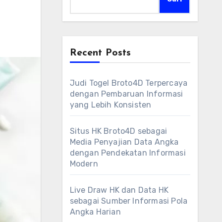
Recent Posts
Judi Togel Broto4D Terpercaya
dengan Pembaruan Informasi
yang Lebih Konsisten
Situs HK Broto4D sebagai
Media Penyajian Data Angka
dengan Pendekatan Informasi
Modern
Live Draw HK dan Data HK
sebagai Sumber Informasi Pola
Angka Harian