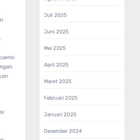
Juli 2025
an
Juni 2025
a
Mei 2025
ekuensi
April 2025
engan
ikan
Maret 2025
Februari 2025
si
Januari 2025
Desember 2024