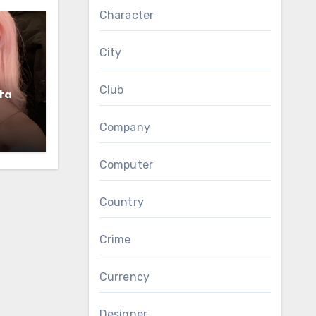
Character
City
Club
ta
Company
Computer
Country
Crime
Currency
Designer