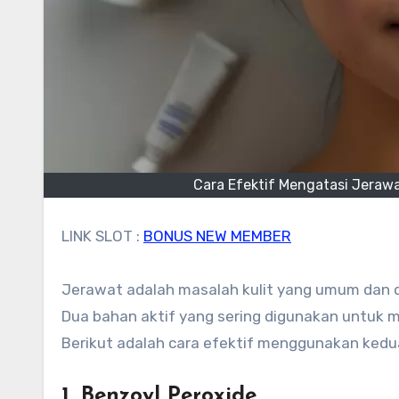
Cara Efektif Mengatasi Jerawa
LINK SLOT :
BONUS NEW MEMBER
Jerawat adalah masalah kulit yang umum dan 
Dua bahan aktif yang sering digunakan untuk me
Berikut adalah cara efektif menggunakan kedu
1.
Benzoyl Peroxide