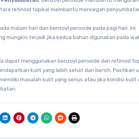
h Penyumbatan
: Benzoyl peroxide membantu menguran
ara retinoid topikal membantu mencegah penyumbatan
 pada malam hari dan benzoyl peroxide pada pagi hari. Ini
yang mungkin terjadi jika kedua bahan digunakan pada wa
a dapat menggunakan benzoyl peroxide dan retinoid top
ndapatkan kulit yang lebih sehat dan bersih. Pastikan 
memiliki masalah kulit yang serius atau jika kondisi kulit
obatan.