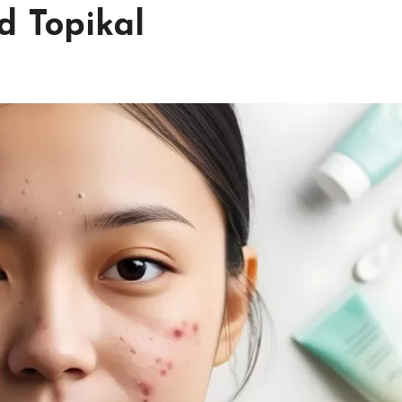
d Topikal