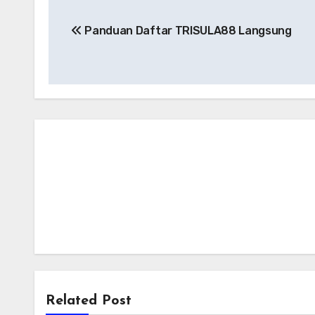
Navigasi
Panduan Daftar TRISULA88 Langsung
pos
Related Post