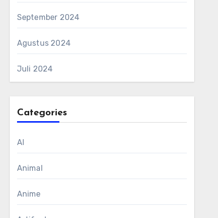
September 2024
Agustus 2024
Juli 2024
Categories
AI
Animal
Anime