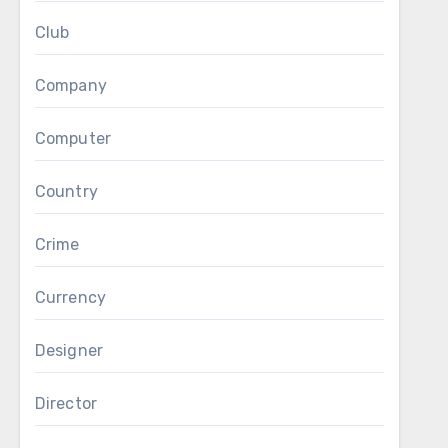
Club
Company
Computer
Country
Crime
Currency
Designer
Director