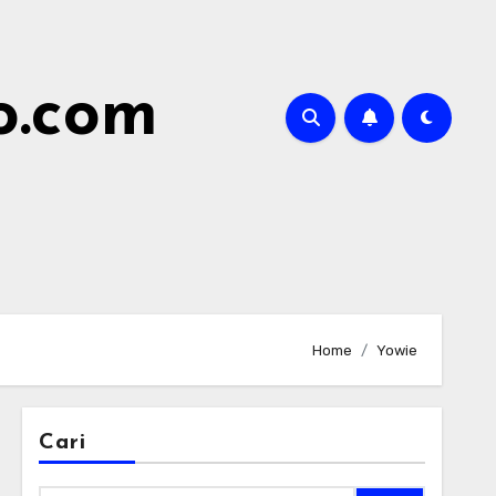
o.com
Home
Yowie
Cari