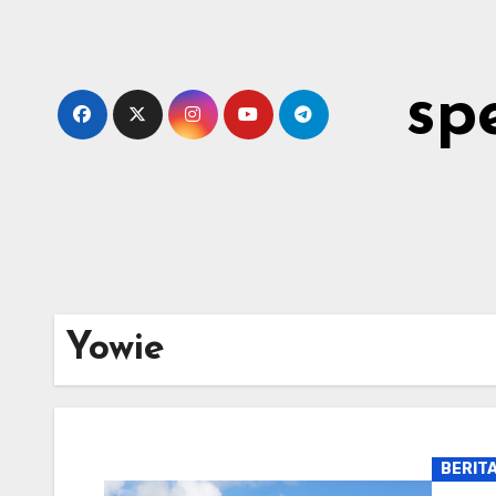
Skip
to
content
sp
Yowie
BERIT