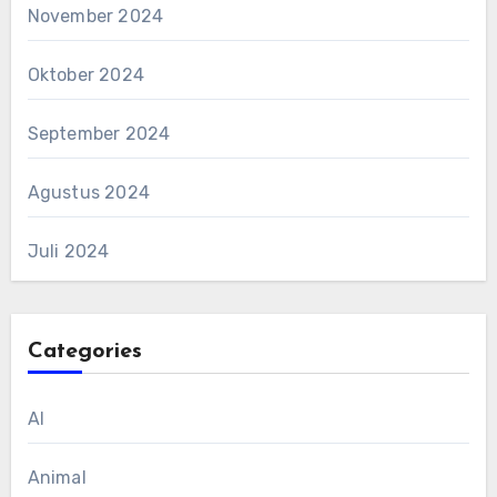
November 2024
Oktober 2024
September 2024
Agustus 2024
Juli 2024
Categories
AI
Animal