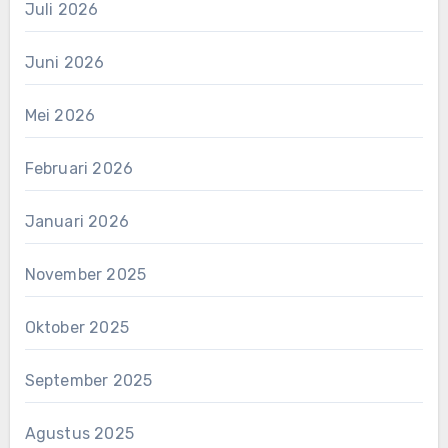
Juli 2026
Juni 2026
Mei 2026
Februari 2026
Januari 2026
November 2025
Oktober 2025
September 2025
Agustus 2025