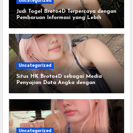
Uncategorized
Judi Togel Broto4D Terpercaya dengan
Pembaruan Informasi yang Lebih
Konsisten
Uncategorized
Situs HK Broto4D sebagai Media
Penyajian Data Angka dengan
Pendekatan Informasi Modern
Uncategorized