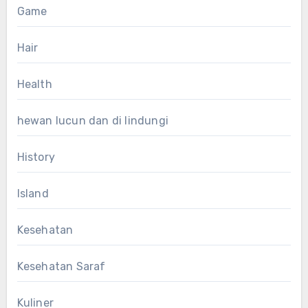
Game
Hair
Health
hewan lucun dan di lindungi
History
Island
Kesehatan
Kesehatan Saraf
Kuliner