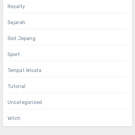
Royalty
Sejarah
Slot Jepang
Sport
Tempat Wisata
Tutorial
Uncategorized
Witch