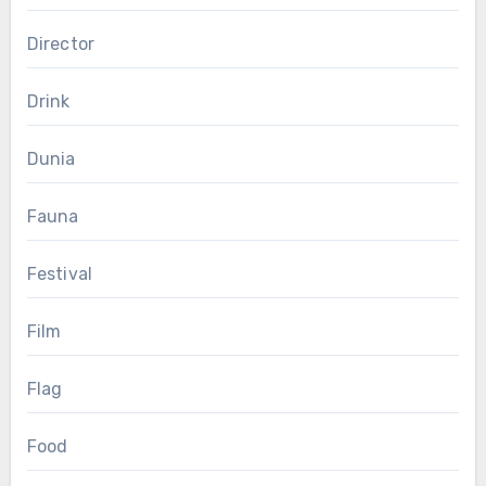
Director
Drink
Dunia
Fauna
Festival
Film
Flag
Food