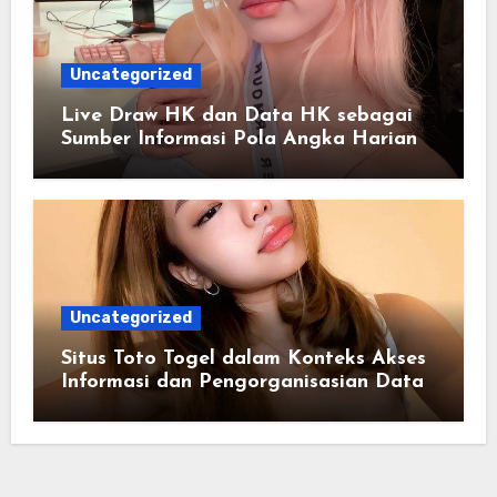
Uncategorized
Live Draw HK dan Data HK sebagai
Sumber Informasi Pola Angka Harian
Uncategorized
Situs Toto Togel dalam Konteks Akses
Informasi dan Pengorganisasian Data
Berbasis Sistem Online