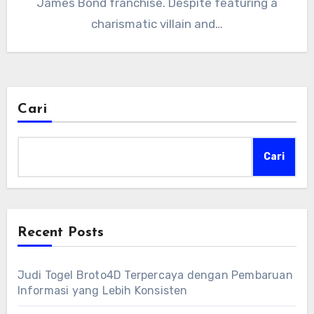
James Bond franchise. Despite featuring a
charismatic villain and…
Cari
Cari
Recent Posts
Judi Togel Broto4D Terpercaya dengan Pembaruan
Informasi yang Lebih Konsisten