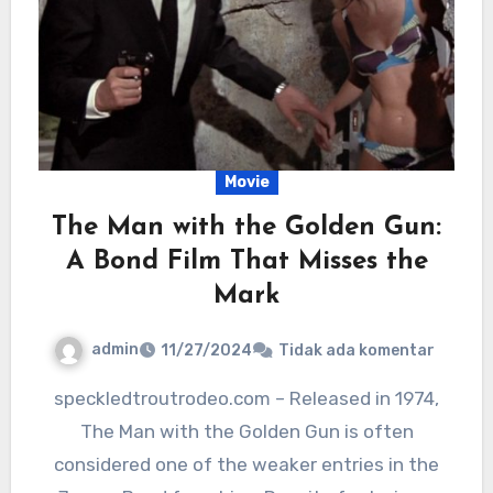
Movie
The Man with the Golden Gun:
A Bond Film That Misses the
Mark
admin
11/27/2024
Tidak ada komentar
speckledtroutrodeo.com – Released in 1974,
The Man with the Golden Gun is often
considered one of the weaker entries in the