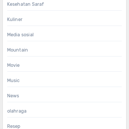
Kesehatan Saraf
Kuliner
Media sosial
Mountain
Movie
Music
News
olahraga
Resep