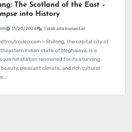
ong: The Scotland of the East –
impse into History
min
11/20/2024
Tidak ada komentar
theastern Indian state of Meghalaya, is a
sque hill station renowned for its stunning
 beauty, pleasant climate, and rich cultural
e.…