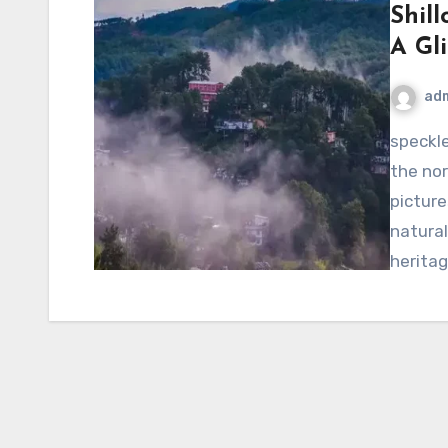
Shill
A Gl
ad
speckledtroutrodeo.com – Shillong, the capital city of
the nor
picture
natural
heritag