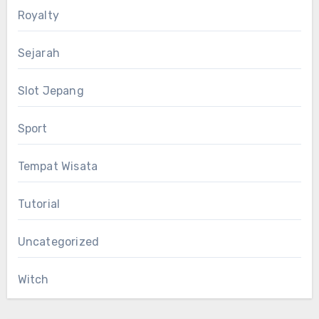
Royalty
Sejarah
Slot Jepang
Sport
Tempat Wisata
Tutorial
Uncategorized
Witch