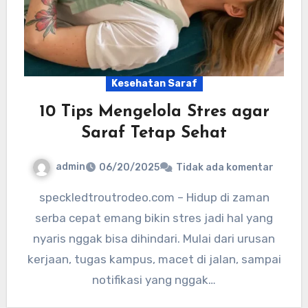
Kesehatan Saraf
10 Tips Mengelola Stres agar
Saraf Tetap Sehat
admin
06/20/2025
Tidak ada komentar
speckledtroutrodeo.com – Hidup di zaman
serba cepat emang bikin stres jadi hal yang
nyaris nggak bisa dihindari. Mulai dari urusan
kerjaan, tugas kampus, macet di jalan, sampai
notifikasi yang nggak…