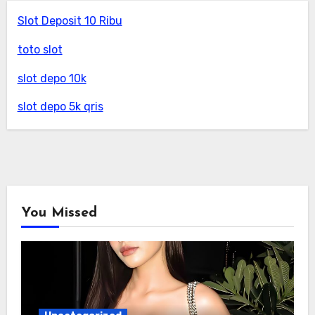
Slot Deposit 10 Ribu
toto slot
slot depo 10k
slot depo 5k qris
You Missed