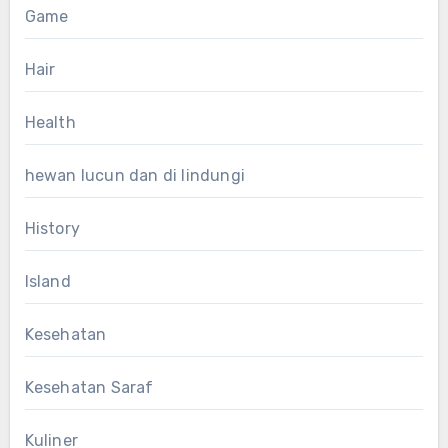
Game
Hair
Health
hewan lucun dan di lindungi
History
Island
Kesehatan
Kesehatan Saraf
Kuliner