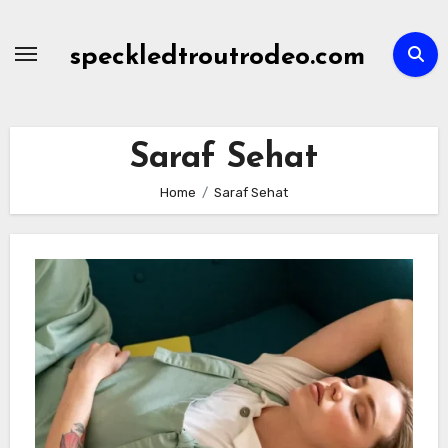
Skip
to
speckledtroutrodeo.com
content
Saraf Sehat
Home
Saraf Sehat