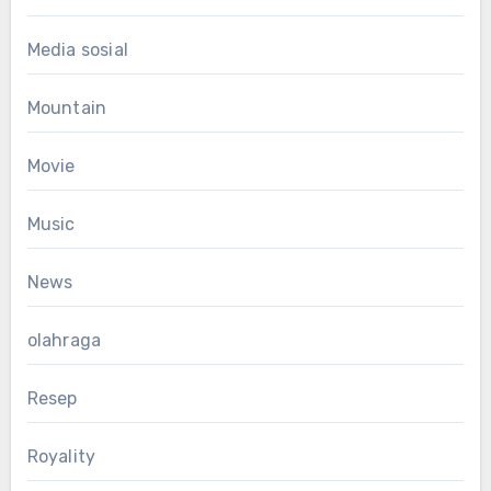
Media sosial
Mountain
Movie
Music
News
olahraga
Resep
Royality