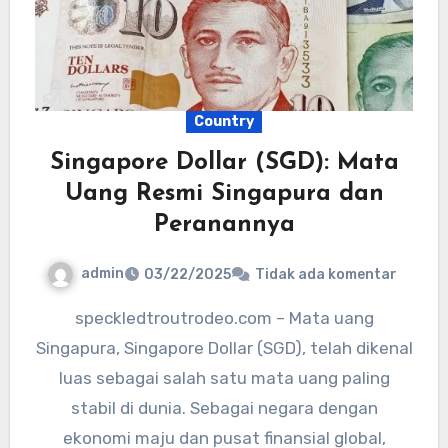
Country
Singapore Dollar (SGD): Mata
Uang Resmi Singapura dan
Peranannya
admin
03/22/2025
Tidak ada komentar
speckledtroutrodeo.com – Mata uang
Singapura, Singapore Dollar (SGD), telah dikenal
luas sebagai salah satu mata uang paling
stabil di dunia. Sebagai negara dengan
ekonomi maju dan pusat finansial global,