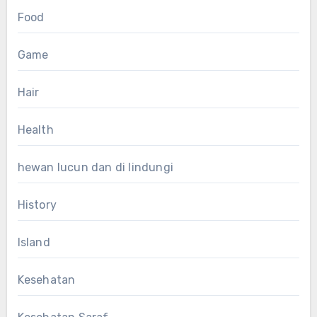
Food
Game
Hair
Health
hewan lucun dan di lindungi
History
Island
Kesehatan