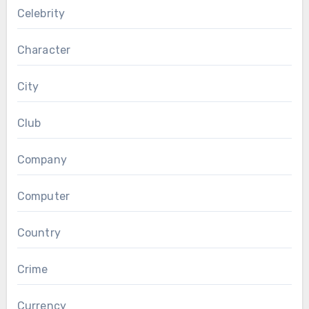
Celebrity
Character
City
Club
Company
Computer
Country
Crime
Currency