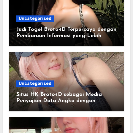
Uncategorized
Judi Togel Broto4D Terpercaya dengan
Pembaruan Informasi yang Lebih
Konsisten
Uncategorized
Situs HK Broto4D sebagai Media
Penyajian Data Angka dengan
Pendekatan Informasi Modern