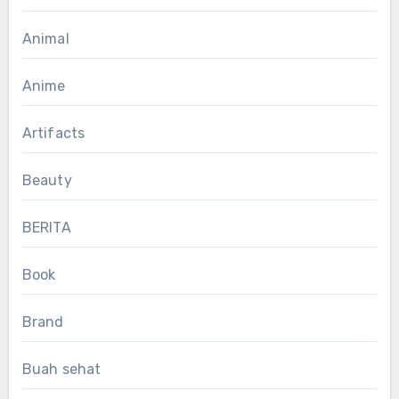
Animal
Anime
Artifacts
Beauty
BERITA
Book
Brand
Buah sehat