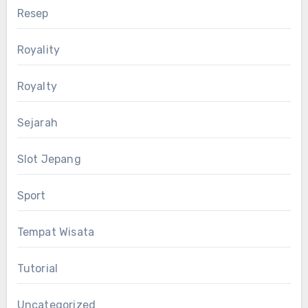
Resep
Royality
Royalty
Sejarah
Slot Jepang
Sport
Tempat Wisata
Tutorial
Uncategorized