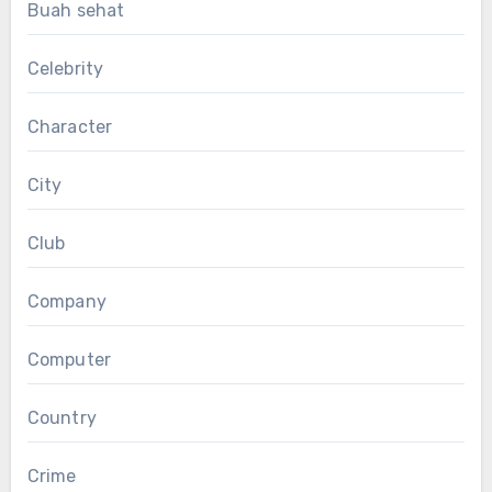
Buah sehat
Celebrity
Character
City
Club
Company
Computer
Country
Crime