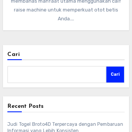
membahas manfaat utama menggunakan calf
raise machine untuk memperkuat otot betis
Anda.…
Cari
Cari
Recent Posts
Judi Togel Broto4D Terpercaya dengan Pembaruan
Informasi yang Lebih Konsisten