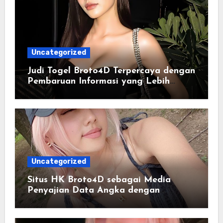
Uncategorized
Judi Togel Broto4D Terpercaya dengan
Pembaruan Informasi yang Lebih
Konsisten
Uncategorized
Situs HK Broto4D sebagai Media
Penyajian Data Angka dengan
Pendekatan Informasi Modern