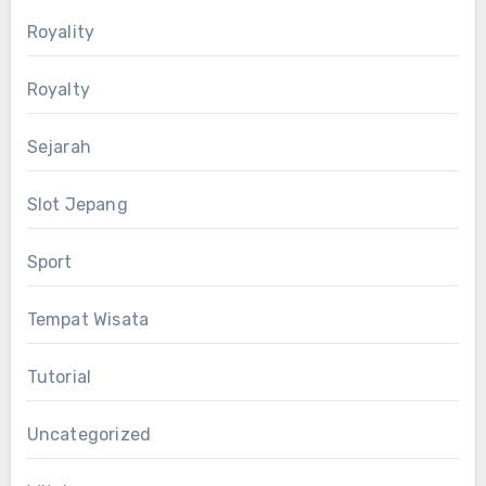
Royality
Royalty
Sejarah
Slot Jepang
Sport
Tempat Wisata
Tutorial
Uncategorized