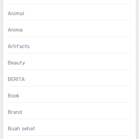
Animal
Anime
Artifacts
Beauty
BERITA
Book
Brand
Buah sehat