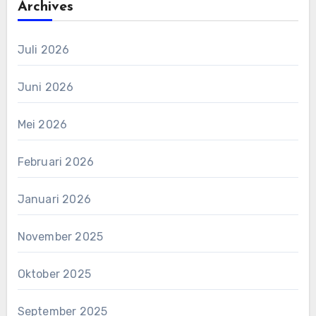
Archives
Juli 2026
Juni 2026
Mei 2026
Februari 2026
Januari 2026
November 2025
Oktober 2025
September 2025