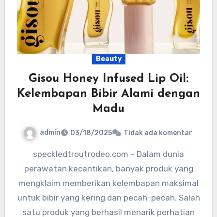
Beauty
Gisou Honey Infused Lip Oil:
Kelembapan Bibir Alami dengan
Madu
admin
03/18/2025
Tidak ada komentar
speckledtroutrodeo.com – Dalam dunia
perawatan kecantikan, banyak produk yang
mengklaim memberikan kelembapan maksimal
untuk bibir yang kering dan pecah-pecah. Salah
satu produk yang berhasil menarik perhatian