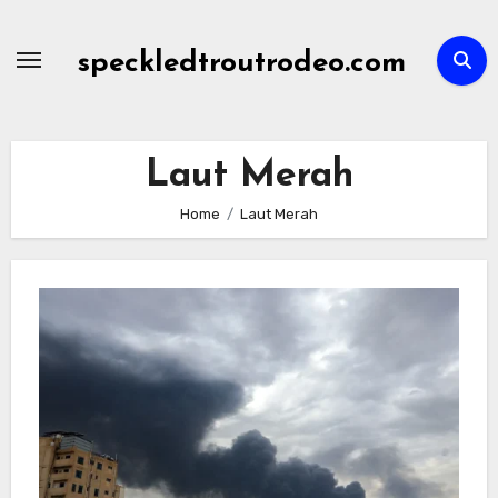
Skip
to
speckledtroutrodeo.com
content
Laut Merah
Home
Laut Merah