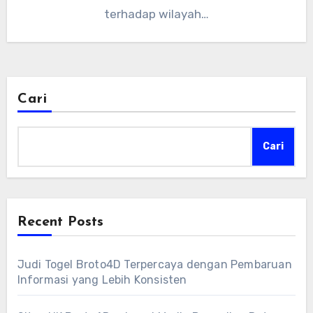
terhadap wilayah…
Cari
Cari
Recent Posts
Judi Togel Broto4D Terpercaya dengan Pembaruan
Informasi yang Lebih Konsisten