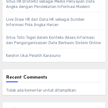
Situs HK Broto4D sebagai Media Penyajian Data
Angka dengan Pendekatan Informasi Modern
Live Draw HK dan Data HK sebagai Sumber
Informasi Pola Angka Harian
Situs Toto Togel dalam Konteks Akses Informasi
dan Pengorganisasian Data Berbasis Sistem Online
Keishin Ukai Pelatih Karasuno
Recent Comments
Tidak ada komentar untuk ditampilkan.