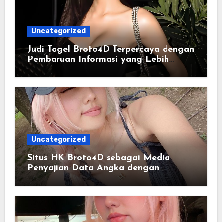
Uncategorized
Judi Togel Broto4D Terpercaya dengan
Pembaruan Informasi yang Lebih
Konsisten
Uncategorized
Situs HK Broto4D sebagai Media
Penyajian Data Angka dengan
Pendekatan Informasi Modern