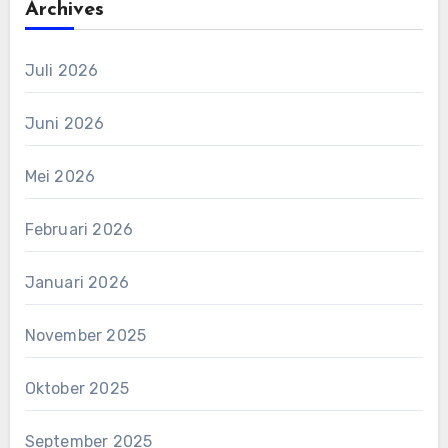
Archives
Juli 2026
Juni 2026
Mei 2026
Februari 2026
Januari 2026
November 2025
Oktober 2025
September 2025