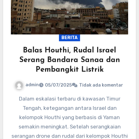
BERITA
Balas Houthi, Rudal Israel
Serang Bandara Sanaa dan
Pembangkit Listrik
admin
05/07/2025
Tidak ada komentar
Dalam eskalasi terbaru di kawasan Timur
Tengah, ketegangan antara Israel dan
kelompok Houthi yang berbasis di Yaman
semakin meningkat. Setelah serangkaian
serangan drone dan rudal dari kelompok Houthi