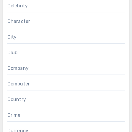
Celebrity
Character
City
Club
Company
Computer
Country
Crime
Currency