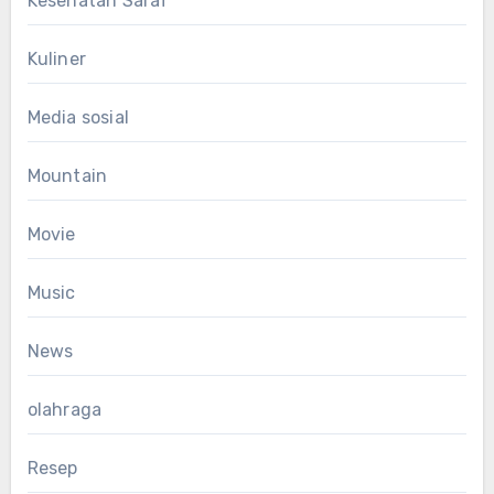
Kesehatan Saraf
Kuliner
Media sosial
Mountain
Movie
Music
News
olahraga
Resep