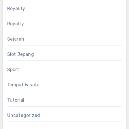
Royality
Royalty
Sejarah
Slot Jepang
Sport
Tempat Wisata
Tutorial
Uncategorized