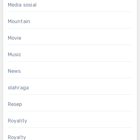
Media sosial
Mountain
Movie
Music
News
olahraga
Resep
Royality
Royalty