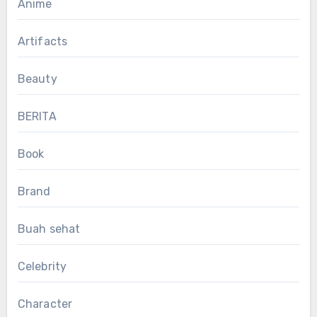
Anime
Artifacts
Beauty
BERITA
Book
Brand
Buah sehat
Celebrity
Character