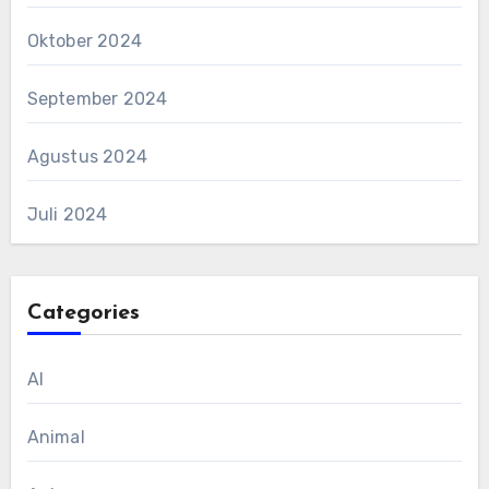
Oktober 2024
September 2024
Agustus 2024
Juli 2024
Categories
AI
Animal