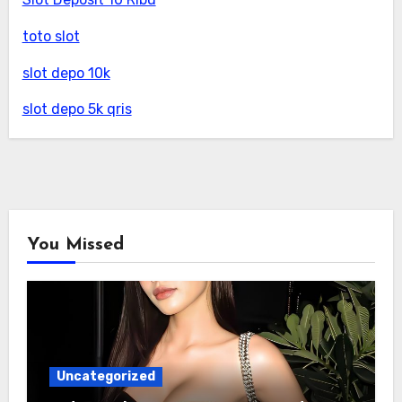
toto slot
slot depo 10k
slot depo 5k qris
You Missed
Uncategorized