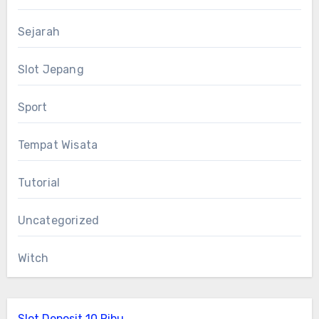
Sejarah
Slot Jepang
Sport
Tempat Wisata
Tutorial
Uncategorized
Witch
Slot Deposit 10 Ribu