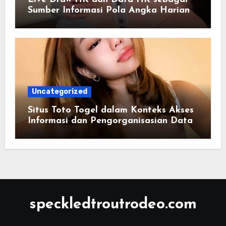
Sumber Informasi Pola Angka Harian
Uncategorized
Situs Toto Togel dalam Konteks Akses
Informasi dan Pengorganisasian Data
Berbasis Sistem Online
speckledtroutrodeo.com