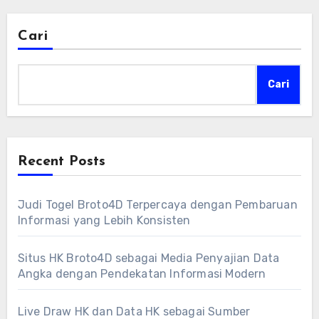
Cari
Cari
Recent Posts
Judi Togel Broto4D Terpercaya dengan Pembaruan
Informasi yang Lebih Konsisten
Situs HK Broto4D sebagai Media Penyajian Data
Angka dengan Pendekatan Informasi Modern
Live Draw HK dan Data HK sebagai Sumber