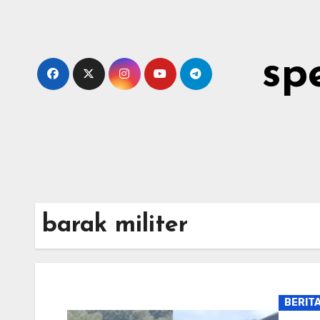
Skip
to
content
sp
barak militer
BERIT