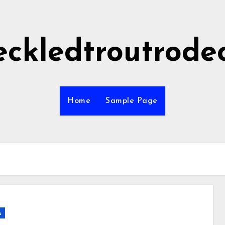
eckledtroutrode
Home
Sample Page
A